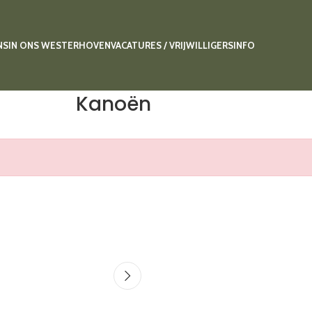
NS
IN ONS WESTERHOVEN
VACATURES / VRIJWILLIGERS
INFO
Kanoën