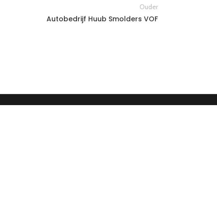
Ouder
Autobedrijf Huub Smolders VOF