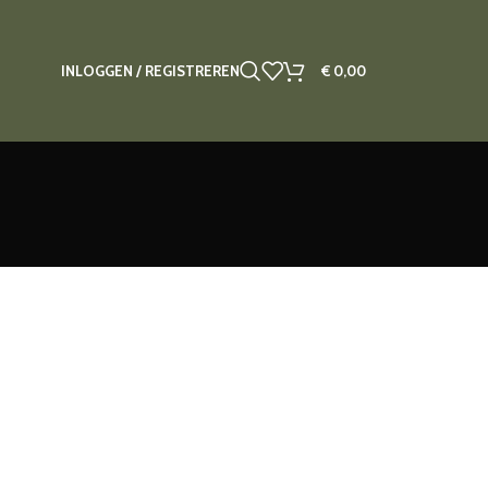
INLOGGEN / REGISTREREN
€
0,00