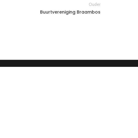
Ouder
Buurtvereniging Braambos