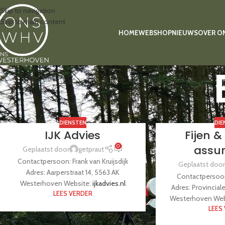
Skip to navigation
Skip to main content
HOME
WEBSHOP
NIEUWS
OVER O
DIENSTEN
DIE
IJK Advies
Fijen &
assu
0
Geplaatst door
getpraut
Contactpersoon: Frank van Kruijsdijk
Geplaatst door
Adres: Aarperstraat 14, 5563 AK
Contactpersoon
Westerhoven Website:
ijkadvies.nl
Adres: Provincial
LEES VERDER
Westerhoven Web
LEES