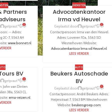
NSTEN
DIENSTEN
& Partners
Advocatenkantoor
sadviseurs
Irma vd Heuvel
0
0
getpraut
Geplaatst door
getpraut
oon: -- Adres:
Contactpersoon: Irma van den Heuvel
eg 2C-7, 5563 AH
Adres: Loveren 10a, 5563 SD
site:
www.bonnet.nl
Westerhoven Website:
 VERDER
Advocatenkantoor Irma vd Heuvel.nl
LEES VERDER
UTO
AUTO
Tours BV
Beukers Autoschade
BV
0
getpraut
: John van Dinten
0
Geplaatst door
getpraut
ilen 38a, 5563 CL
Contactpersoon: André Beukers Adres:
site:
ema-reizen.nl
Heijerstraat 7, 5563 BM Westerhoven
 VERDER
Website:
beukersgroep.com
LEES VERDER