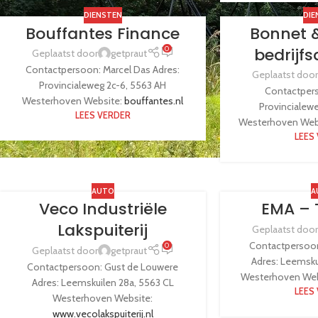
DIENSTEN
DIE
Bouffantes Finance
Bonnet 
bedrijf
0
Geplaatst door
getpraut
Contactpersoon: Marcel Das Adres:
Geplaatst door
Provincialeweg 2c-6, 5563 AH
Contactpers
Westerhoven Website:
bouffantes.nl
Provincialew
LEES VERDER
Westerhoven Web
LEES
AUTO
A
Veco Industriële
EMA – 
Lakspuiterij
Geplaatst door
Contactpersoon
0
Geplaatst door
getpraut
Adres: Leemsku
Contactpersoon: Gust de Louwere
Westerhoven Web
Adres: Leemskuilen 28a, 5563 CL
LEES
Westerhoven Website:
www.vecolakspuiterij.nl