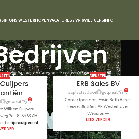
NS
IN ONS WESTERHOVEN
VACATURES / VRIJWILLIGERS
INFO
Bedrijven
Home
Archief op Categorie ”Bedrijven”
Pagina 11
NSTEN
DIENSTEN
 Cuijpers
ERB Sales BV
rantiën
0
Geplaatst door
getpraut
Contactpersoon: Erwin Both Adres:
0
getpraut
Heuvel 36, 5563 AP Westerhoven
: Wilbert Cuijpers
Website: --
eweg 2c - 8, 5563 AH
LEES VERDER
site:
fijencuijpers.nl
 VERDER