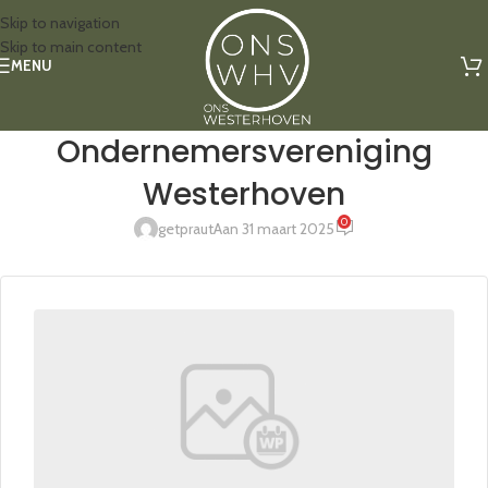
Skip to navigation
Skip to main content
MENU
Ondernemersvereniging
Westerhoven
0
getpraut
Aan 31 maart 2025