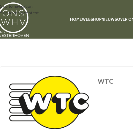
Skip to navigation
Skip to main content
HOME
WEBSHOP
NIEUWS
OVER O
WTC