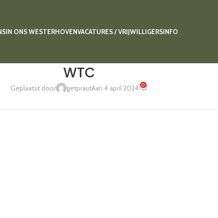
NS
IN ONS WESTERHOVEN
VACATURES / VRIJWILLIGERS
INFO
WTC
0
Geplaatst door
getpraut
Aan 4 april 2024