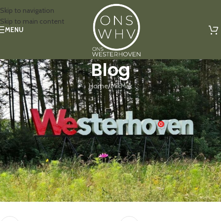
Skip to navigation
Skip to main content
MENU
Blog
Home
MikMak
MIKMAK
MikMak December 2025
0
getpraut
Aan 1 december 2025
10 MikMak december 2025
Downloaden