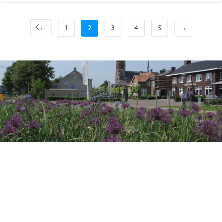
←
1
2
3
4
5
→