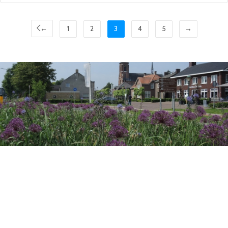
←
1
2
3
4
5
→