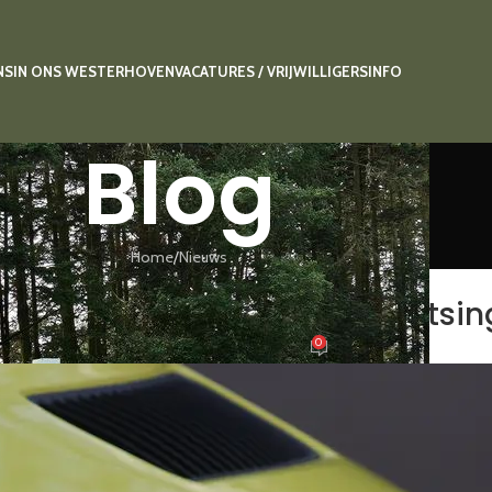
NS
IN ONS WESTERHOVEN
VACATURES / VRIJWILLIGERS
INFO
Blog
Home
Nieuws
NIEUWS
t ziekenhuis gebracht na botsi
0
Geplaatst door
getpraut
Aan 1 juni 2026