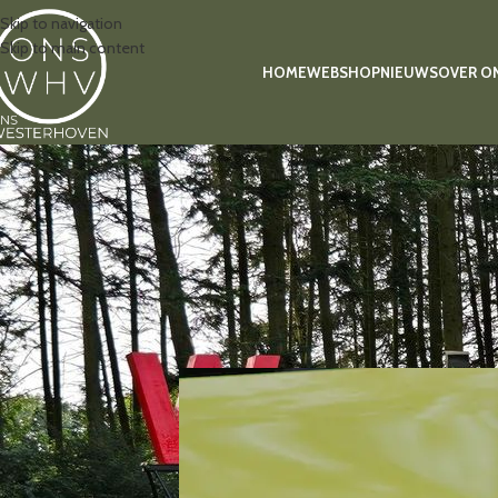
Skip to navigation
Skip to main content
HOME
WEBSHOP
NIEUWS
OVER O
Wielrenner naar he