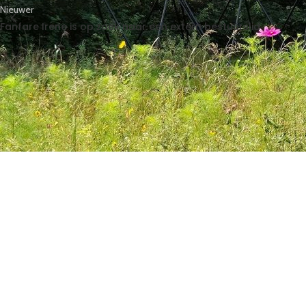
Nieuwer
Fanfare Irene is op zoek naar een extern bestuurslid
Gemaakt door
Get Praut
© 2026