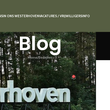
NS
IN ONS WESTERHOVEN
VACATURES / VRIJWILLIGERS
INFO
Blog
Home
Bedrijven
BEDRIJVEN
,
WINKEL
Foodpoint Westerhoven
0
Geplaatst door
getpraut
Aan 6 maart 2026