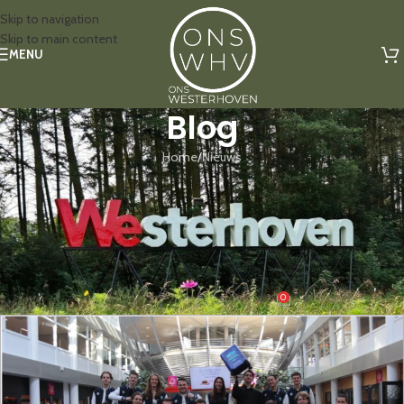
Skip to navigation
Skip to main content
MENU
Blog
Home
Nieuws
NIEUWS
Summa talenten uit
Westerhoven en Bergeijk naar
finale!
0
getpraut
Aan 5 maart 2026